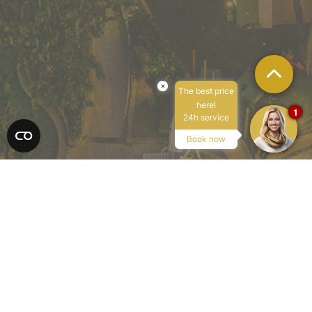
×
The best price
here!
1
24h service
Book now