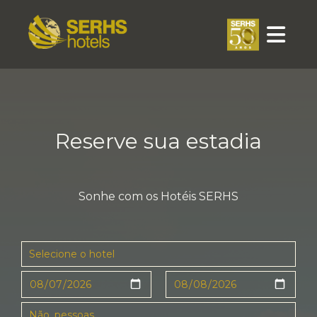
Skip
to
content
HOTELS
NÓS
Reserve sua estadia
CONTATO
SUSTENTABILIDADE
Sonhe com os Hotéis SERHS
CORPORATE
&
EVENTS
CONSULTING
&
MANAGEMENT